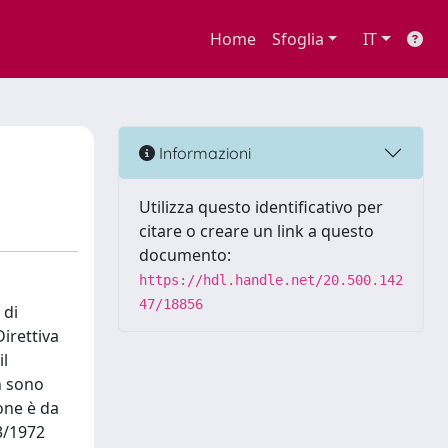
Home
Sfoglia
IT
Informazioni
Utilizza questo identificativo per
citare o creare un link a questo
documento:
https://hdl.handle.net/20.500.142
47/18856
 di
Direttiva
il
on sono
one è da
33/1972