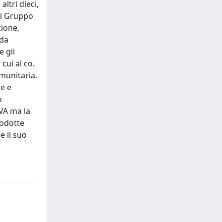
ltri dieci,
ul Gruppo
zione,
 da
e gli
cui al co.
omunitaria.
ie e
o
IVA ma la
rodotte
e il suo