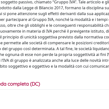
oggetto passivo, chiamato “Gruppo IVA”. Tale articolo e gli a
odotto dalla Legge di Bilancio 2017, formano la disciplina s
 si pone attenzione sugli effetti derivanti dalla sua applica
 per partecipare al Gruppo IVA, nonché la modalità e i tempi
sso, oltre che gli obblighi e le conseguenti responsabilità ch
uovamente in materia di IVA perché il previgente istituto, di 
 il principio di unicità soggettiva previsto dalla normativa c
he permette alle società di compensare le posizioni creditor
to del gruppo così determinata. A tal fine, le società liquidan
he ognuna di esse non perde la propria soggettività ai fini 
i l’IVA di gruppo è analizzata anche alla luce delle novità int
mbito soggettivo e oggettivo e la modalità con cui comunicar
da completa (DC)