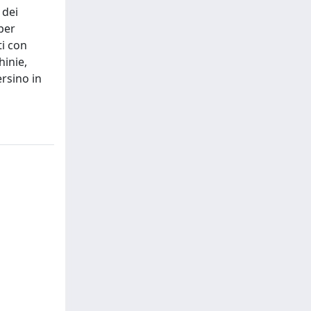
 dei
per
ti con
hinie,
ersino in