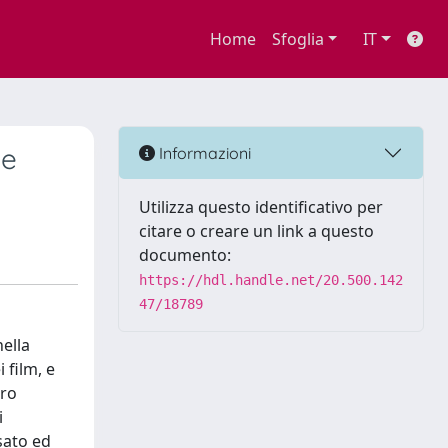
Home
Sfoglia
IT
le
Informazioni
Utilizza questo identificativo per
citare o creare un link a questo
documento:
https://hdl.handle.net/20.500.142
47/18789
ella
 film, e
oro
i
ssato ed