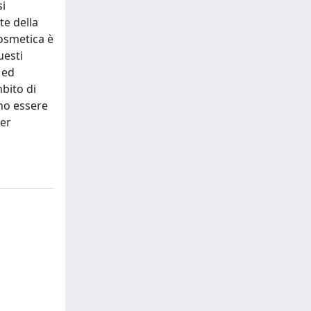
si
te della
cosmetica è
uesti
 ed
mbito di
ano essere
per