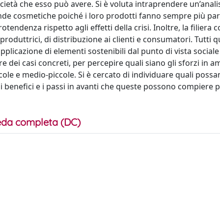
ocietà che esso può avere. Si è voluta intraprendere un’anali
iende cosmetiche poiché i loro prodotti fanno sempre più par
endenza rispetto agli effetti della crisi. Inoltre, la filiera 
oduttrici, di distribuzione ai clienti e consumatori. Tutti q
licazione di elementi sostenibili dal punto di vista sociale
e dei casi concreti, per percepire quali siano gli sforzi in a
ccole e medio-piccole. Si è cercato di individuare quali poss
i i benefici e i passi in avanti che queste possono compiere 
da completa (DC)