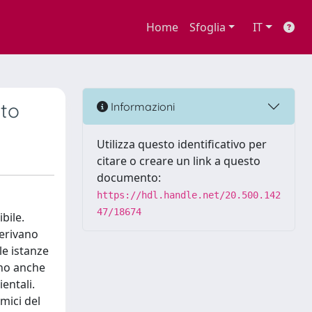
Home
Sfoglia
IT
eto
Informazioni
Utilizza questo identificativo per
citare o creare un link a questo
documento:
https://hdl.handle.net/20.500.142
47/18674
bile.
derivano
le istanze
nno anche
entali.
mici del