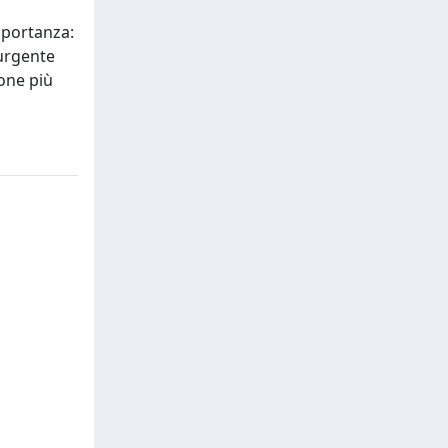
importanza:
 urgente
ione più