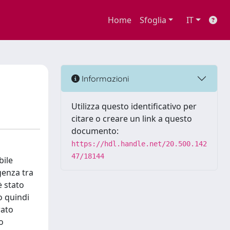
Home
Sfoglia
IT
Informazioni
Utilizza questo identificativo per
citare o creare un link a questo
documento:
https://hdl.handle.net/20.500.142
47/18144
bile
genza tra
è stato
o quindi
rato
o