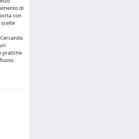
resso
enimento di
 porta con
 scelte
. Cercando
 un
e pratiche
flusso