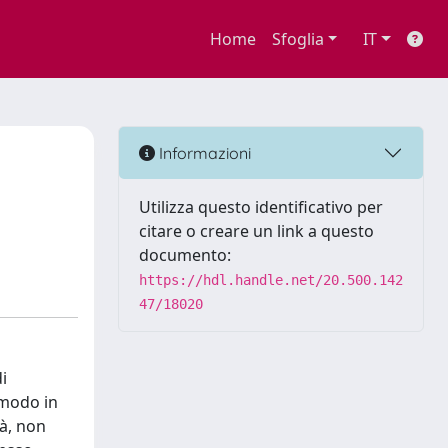
Home
Sfoglia
IT
Informazioni
Utilizza questo identificativo per
citare o creare un link a questo
documento:
https://hdl.handle.net/20.500.142
47/18020
i
 modo in
tà, non