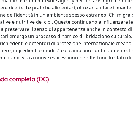
ri, ma dimostrano notevole agency nel cercare ingredienti p
ere ricette. Le pratiche alimentari, oltre ad aiutare il mant
ione dell’identità in un ambiente spesso estraneo. Chi migra
tive e nutritive dei cibi. Queste continuano a influenzare le
o a preservare il senso di appartenenza anche in contesto di
entari emerge un processo dinamico di ibridazione culturale
, richiedenti e detentori di protezione internazionale creano
genere, ingredienti e modi d’uso cambiano continuamente. L
o quindi vita a nuove espressioni che riflettono lo stato di 
da completa (DC)