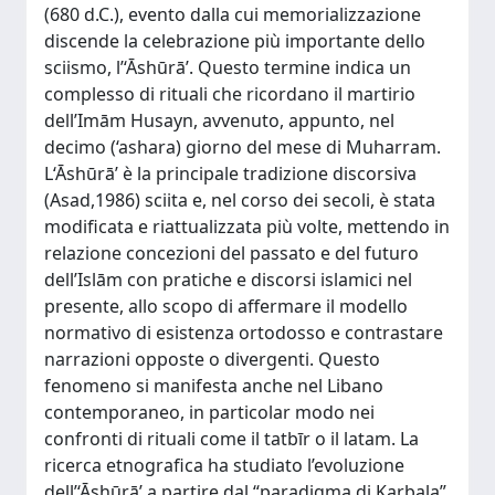
(680 d.C.), evento dalla cui memorializzazione
discende la celebrazione più importante dello
sciismo, l’‘Āshūrā’. Questo termine indica un
complesso di rituali che ricordano il martirio
dell’Imām Husayn, avvenuto, appunto, nel
decimo (‘ashara) giorno del mese di Muharram.
L‘Āshūrā’ è la principale tradizione discorsiva
(Asad,1986) sciita e, nel corso dei secoli, è stata
modificata e riattualizzata più volte, mettendo in
relazione concezioni del passato e del futuro
dell’Islām con pratiche e discorsi islamici nel
presente, allo scopo di affermare il modello
normativo di esistenza ortodosso e contrastare
narrazioni opposte o divergenti. Questo
fenomeno si manifesta anche nel Libano
contemporaneo, in particolar modo nei
confronti di rituali come il tatbīr o il latam. La
ricerca etnografica ha studiato l’evoluzione
dell’‘Āshūrā’ a partire dal “paradigma di Karbala”