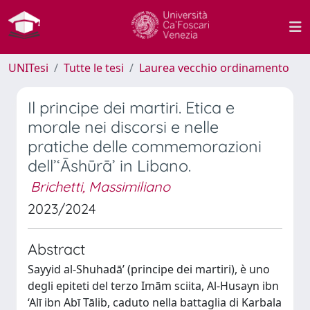
UNITesi
Tutte le tesi
Laurea vecchio ordinamento
Il principe dei martiri. Etica e
morale nei discorsi e nelle
pratiche delle commemorazioni
dell’‘Āshūrā’ in Libano.
Brichetti, Massimiliano
2023/2024
Abstract
Sayyid al-Shuhadā’ (principe dei martiri), è uno
degli epiteti del terzo Imām sciita, Al-Husayn ibn
‘Alī ibn Abī Tālib, caduto nella battaglia di Karbala