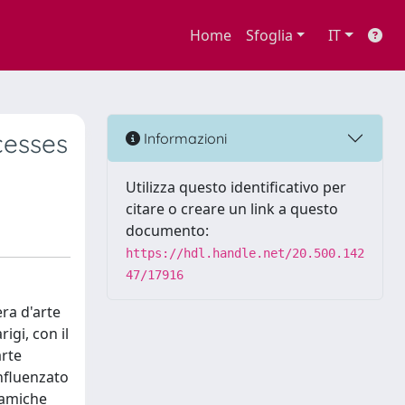
Home
Sfoglia
IT
cesses
Informazioni
Utilizza questo identificativo per
citare o creare un link a questo
documento:
https://hdl.handle.net/20.500.142
47/17916
era d'arte
igi, con il
arte
influenzato
inamiche