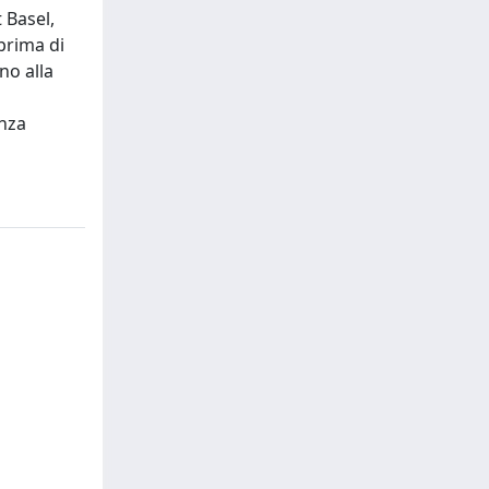
t Basel,
prima di
no alla
enza