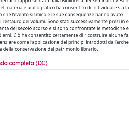
ecifico rappresentato dalla Biblioteca del Seminario Vescov
el materiale bibliografico ha consentito di individuare sia la
tto che l’evento sismico e le sue conseguenze hanno avuto
di restauro dei volumi. Sono stati successivamente presi in 
anta del secolo scorso e si sono confrontate le metodiche e i
dierni. Ciò ha consentito certamente di ricostruire alcune fas
enziare come l’applicazione dei principi introdotti dall’arch
na della conservazione del patrimonio librario.
da completa (DC)