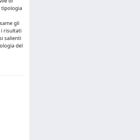
ile di
 tipologia
esame gli
 risultati
i salienti
eologia del