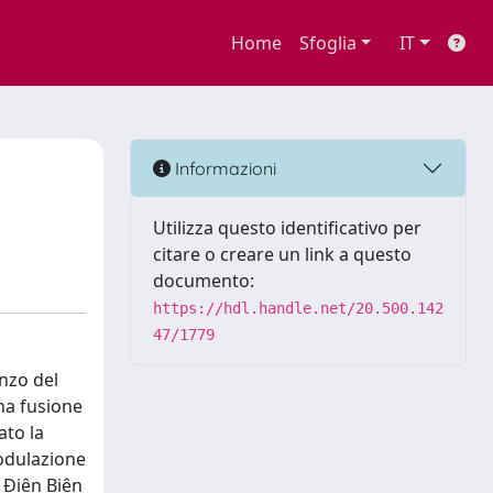
Home
Sfoglia
IT
Informazioni
Utilizza questo identificativo per
citare o creare un link a questo
documento:
https://hdl.handle.net/20.500.142
47/1779
anzo del
na fusione
ato la
modulazione
i Ðiên Biên