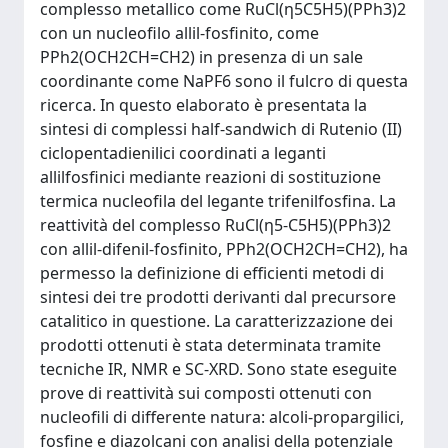
complesso metallico come RuCl(η5C5H5)(PPh3)2
con un nucleofilo allil-fosfinito, come
PPh2(OCH2CH=CH2) in presenza di un sale
coordinante come NaPF6 sono il fulcro di questa
ricerca. In questo elaborato è presentata la
sintesi di complessi half-sandwich di Rutenio (II)
ciclopentadienilici coordinati a leganti
allilfosfinici mediante reazioni di sostituzione
termica nucleofila del legante trifenilfosfina. La
reattività del complesso RuCl(η5-C5H5)(PPh3)2
con allil-difenil-fosfinito, PPh2(OCH2CH=CH2), ha
permesso la definizione di efficienti metodi di
sintesi dei tre prodotti derivanti dal precursore
catalitico in questione. La caratterizzazione dei
prodotti ottenuti è stata determinata tramite
tecniche IR, NMR e SC-XRD. Sono state eseguite
prove di reattività sui composti ottenuti con
nucleofili di differente natura: alcoli-propargilici,
fosfine e diazolcani con analisi della potenziale