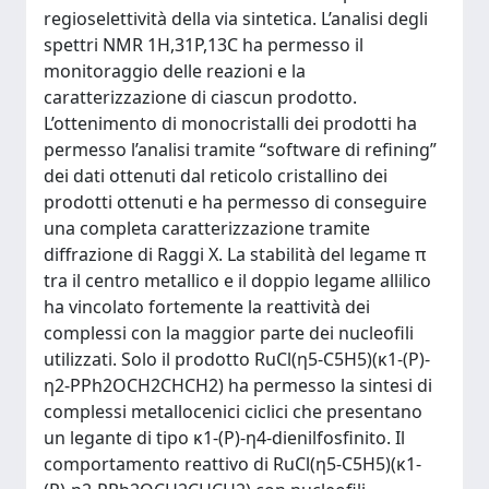
regioselettività della via sintetica. L’analisi degli
spettri NMR 1H,31P,13C ha permesso il
monitoraggio delle reazioni e la
caratterizzazione di ciascun prodotto.
L’ottenimento di monocristalli dei prodotti ha
permesso l’analisi tramite “software di refining”
dei dati ottenuti dal reticolo cristallino dei
prodotti ottenuti e ha permesso di conseguire
una completa caratterizzazione tramite
diffrazione di Raggi X. La stabilità del legame π
tra il centro metallico e il doppio legame allilico
ha vincolato fortemente la reattività dei
complessi con la maggior parte dei nucleofili
utilizzati. Solo il prodotto RuCl(η5-C5H5)(κ1-(P)-
η2-PPh2OCH2CHCH2) ha permesso la sintesi di
complessi metallocenici ciclici che presentano
un legante di tipo κ1-(P)-η4-dienilfosfinito. Il
comportamento reattivo di RuCl(η5-C5H5)(κ1-