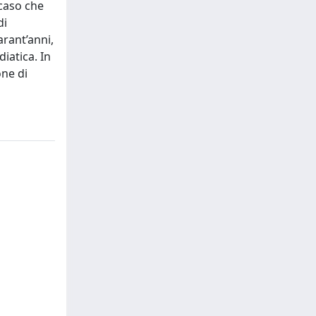
 caso che
di
arant’anni,
iatica. In
one di