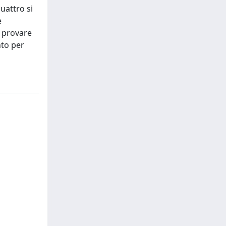
uattro si
e
è provare
nto per