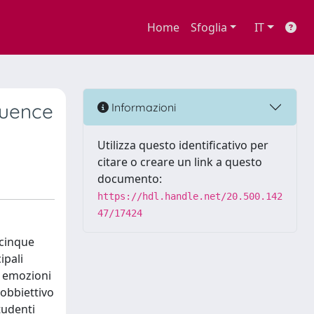
Home
Sfoglia
IT
luence
Informazioni
Utilizza questo identificativo per
citare o creare un link a questo
documento:
https://hdl.handle.net/20.500.142
47/17424
 cinque
ipali
e emozioni
 obbiettivo
tudenti