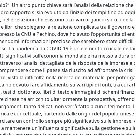
?”. Un altro punto chiave sarà l’analisi della relazione che
loro rapporto si sia evoluto dall’inizio dei tempi fino ad ogg
elle relazioni che esistono tra i vari organi di spicco della 
i e libri che spiegano la relazione complicata tra il governo e
to presso la CNU a Pechino, dove ho avuto l’opportunità di en
ornendomi informazioni preziose che sarebbero state difficili
ese. La pandemia da COVID-19 è un elemento cruciale nell’an
i significativi sull’economia mondiale e ha messo a dura pr
traverso l’analisi dettagliata delle risposte delle imprese e 
omprendere come il paese sia riuscito ad affrontare la crisi 
re, vista la difficoltà nella ricerca del materiale, per poter 
 ho dovuto fare affidamento su vari tipi di fonti, tra cui arti
ca, tesi di dottorato, libri di testo e immagini di schemi finanzi
ore cinese ha arricchito ulteriormente la prospettiva, offrend
 argomenti tanto delicati non verrà fatto alcun riferimento. 
orica e concettuale, partendo dalle origini del popolo cinese
citare un controllo sempre più significativo sulle imprese.
 a mantenere un’influenza significativa sulla gestione e sull