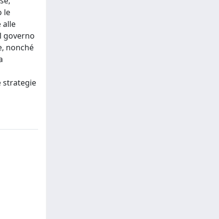
se,
 le
 alle
al governo
se, nonché
a
 strategie