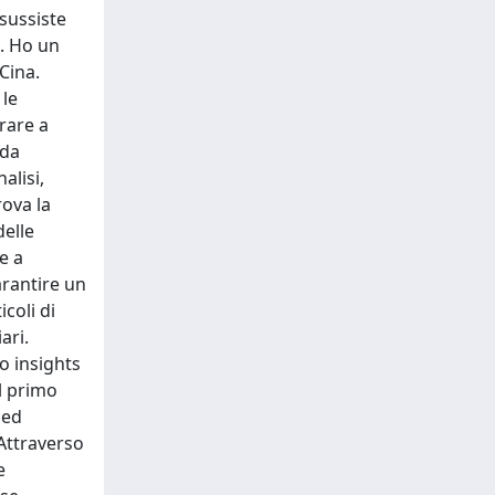
 sussiste
i. Ho un
Cina.
 le
trare a
 da
alisi,
ova la
delle
e a
garantire un
coli di
ari.
o insights
Il primo
 ed
 Attraverso
e