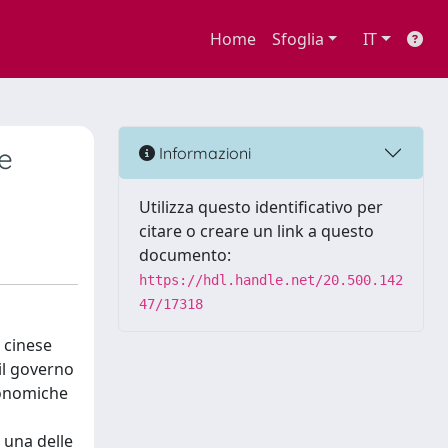
Home
Sfoglia
IT
 e
Informazioni
Utilizza questo identificativo per
citare o creare un link a questo
documento:
https://hdl.handle.net/20.500.142
47/17318
o cinese
il governo
conomiche
i
 una delle