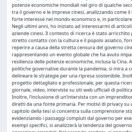
potenze economiche mondiali nel giro di qualche secolo
tra il governo e le imprese cinesi, analizzando come il 
forte interesse nel mondo economico e, in particolare, n
Negli ultimi anni, ho iniziato ad interessarmi di articol
aziende cinesi. Il contesto di ricerca è stato arricchi
stretto contatto con la cultura e il popolo asiatico, f
reperire a causa della stretta censura del governo cin
rappresentando un evento globale che ha avuto impatt
resilienza delle potenze economiche, inclusa la Cina. At
politiche governative durante la pandemia, si mira a c
delineare le strategie per una ripresa sostenibile. Inolt
progetto dettagliato e professionale, per questa ricerca
giornale, video, interviste su siti web ufficiali di politi
Inoltre, l’inclusione di un’intervista con un imprendit
diretti da una fonte primaria. Per motivi di privacy su
capitolo della tesi si concentra sulla comprensione st
evidenziando i passaggi compiuti dal governo per eser
esempi specifici, si analizzerà la tendenza del governo