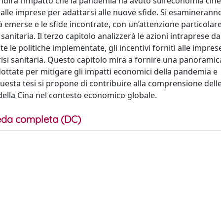
ondirà l’impatto che la pandemia ha avuto sull’economia cine
dalle imprese per adattarsi alle nuove sfide. Si esamineranno
emerse e le sfide incontrate, con un’attenzione particolare
 sanitaria. Il terzo capitolo analizzerà le azioni intraprese d
 le politiche implementate, gli incentivi forniti alle impre
crisi sanitaria. Questo capitolo mira a fornire una panoramic
dottate per mitigare gli impatti economici della pandemia e
uesta tesi si propone di contribuire alla comprensione delle
 della Cina nel contesto economico globale.
da completa (DC)