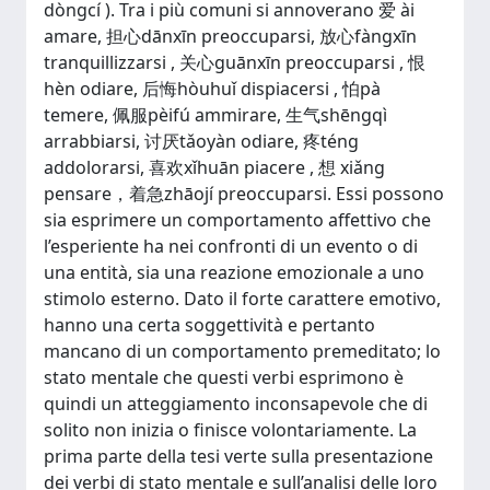
dòngcí ). Tra i più comuni si annoverano 爱 ài
amare, 担心dānxīn preoccuparsi, 放心fàngxīn
tranquillizzarsi , 关心guānxīn preoccuparsi , 恨
hèn odiare, 后悔hòuhuǐ dispiacersi , 怕pà
temere, 佩服pèifú ammirare, 生气shēngqì
arrabbiarsi, 讨厌tǎoyàn odiare, 疼téng
addolorarsi, 喜欢xǐhuān piacere , 想 xiǎng
pensare，着急zhāojí preoccuparsi. Essi possono
sia esprimere un comportamento affettivo che
l’esperiente ha nei confronti di un evento o di
una entità, sia una reazione emozionale a uno
stimolo esterno. Dato il forte carattere emotivo,
hanno una certa soggettività e pertanto
mancano di un comportamento premeditato; lo
stato mentale che questi verbi esprimono è
quindi un atteggiamento inconsapevole che di
solito non inizia o finisce volontariamente. La
prima parte della tesi verte sulla presentazione
dei verbi di stato mentale e sull’analisi delle loro