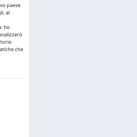
uovo paese.
i, al
a: ho
Analizzerò
itorio
matiche che