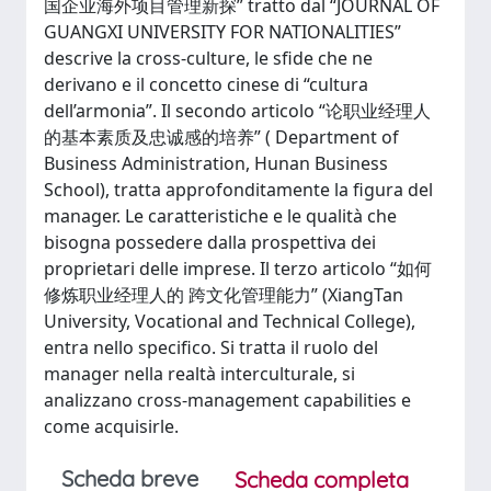
国企业海外项目管理新探” tratto dal “JOURNAL OF
GUANGXI UNIVERSITY FOR NATIONALITIES”
descrive la cross-culture, le sfide che ne
derivano e il concetto cinese di “cultura
dell’armonia”. Il secondo articolo “论职业经理人
的基本素质及忠诚感的培养” ( Department of
Business Administration, Hunan Business
School), tratta approfonditamente la figura del
manager. Le caratteristiche e le qualità che
bisogna possedere dalla prospettiva dei
proprietari delle imprese. Il terzo articolo “如何
修炼职业经理人的 跨文化管理能力” (XiangTan
University, Vocational and Technical College),
entra nello specifico. Si tratta il ruolo del
manager nella realtà interculturale, si
analizzano cross-management capabilities e
come acquisirle.
Scheda breve
Scheda completa