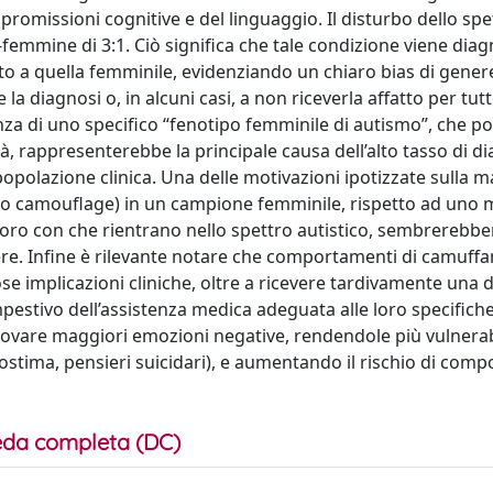
mpromissioni cognitive e del linguaggio. Il disturbo dello spe
-femmine di 3:1. Ciò significa che tale condizione viene diag
etto a quella femminile, evidenziando un chiaro bias di gener
 diagnosi o, in alcuni casi, a non riceverla affatto per tutt
tenza di uno specifico “fenotipo femminile di autismo”, che p
à, rappresenterebbe la principale causa dell’alto tasso di d
popolazione clinica. Una delle motivazioni ipotizzate sulla 
 camouflage) in un campione femminile, rispetto ad uno m
oloro con che rientrano nello spettro autistico, sembrerebbe
enere. Infine è rilevante notare che comportamenti di camuf
implicazioni cliniche, oltre a ricevere tardivamente una 
estivo dell’assistenza medica adeguata alle loro specifich
vare maggiori emozioni negative, rendendole più vulnerabi
tostima, pensieri suicidari), e aumentando il rischio di com
da completa (DC)