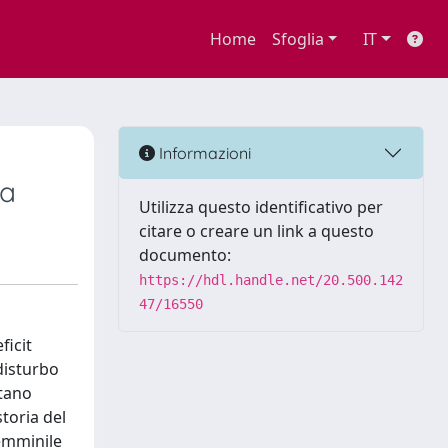
Home
Sfoglia
IT
Informazioni
va
Utilizza questo identificativo per
citare o creare un link a questo
documento:
https://hdl.handle.net/20.500.142
47/16550
ficit
 disturbo
ntano
storia del
femminile