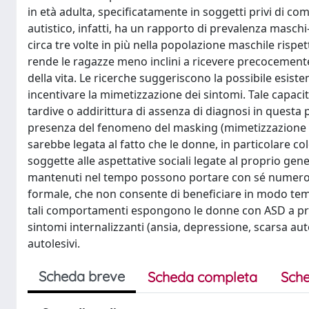
in età adulta, specificatamente in soggetti privi di co
autistico, infatti, ha un rapporto di prevalenza maschi
circa tre volte in più nella popolazione maschile risp
rende le ragazze meno inclini a ricevere precocemente la
della vita. Le ricerche suggeriscono la possibile esis
incentivare la mimetizzazione dei sintomi. Tale capacit
tardive o addirittura di assenza di diagnosi in questa 
presenza del fenomeno del masking (mimetizzazione o
sarebbe legata al fatto che le donne, in particolare c
soggette alle aspettative sociali legate al proprio g
mantenuti nel tempo possono portare con sé numerose 
formale, che non consente di beneficiare in modo temp
tali comportamenti espongono le donne con ASD a pro
sintomi internalizzanti (ansia, depressione, scarsa au
autolesivi.
Scheda breve
Scheda completa
Sche