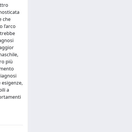
ttro
nosticata
e che
o l’arco
otrebbe
iagnosi
maggior
aschile,
ro più
famento
diagnosi
e esigenze,
li a
portamenti