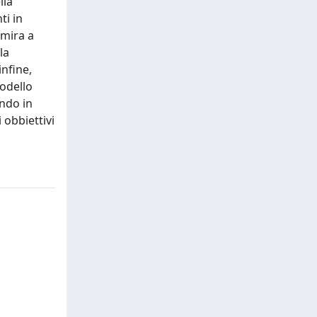
lla
ti in
 mira a
la
infine,
modello
endo in
 obbiettivi