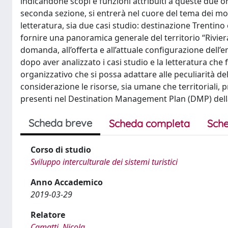
indicandone scopi e funzioni attribuiti a queste due or
seconda sezione, si entrerà nel cuore del tema dei mod
letteratura, sia due casi studio: destinazione Trentino 
fornire una panoramica generale del territorio “Riviera 
domanda, all’offerta e all’attuale configurazione dell’e
dopo aver analizzato i casi studio e la letteratura che
organizzativo che si possa adattare alle peculiarità de
considerazione le risorse, sia umane che territoriali, p
presenti nel Destination Management Plan (DMP) dell
Scheda breve
Scheda completa
Sche
Corso di studio
Sviluppo interculturale dei sistemi turistici
Anno Accademico
2019-03-29
Relatore
Camatti, Nicola