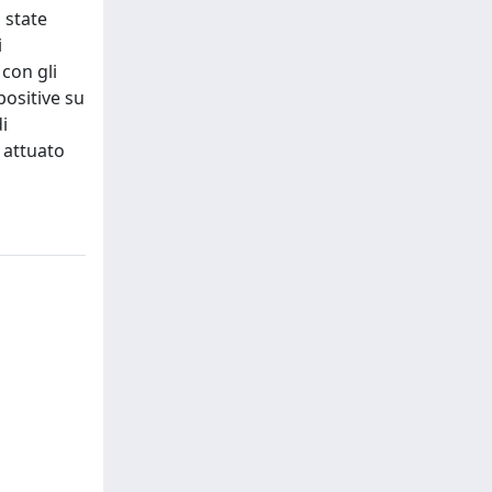
 state
i
 con gli
positive su
i
a attuato