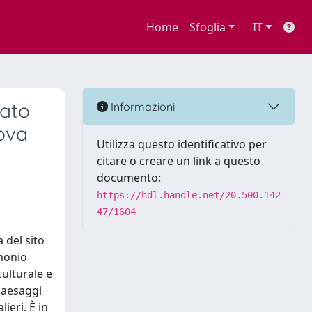
Home
Sfoglia
IT
tato
Informazioni
nova
Utilizza questo identificativo per
citare o creare un link a questo
documento:
https://hdl.handle.net/20.500.142
47/1604
 del sito
imonio
culturale e
 paesaggi
lieri. È in