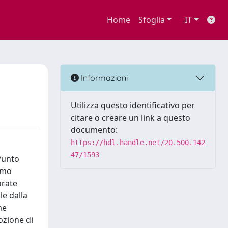
Home
Sfoglia
IT
Informazioni
Utilizza questo identificativo per
citare o creare un link a questo
documento:
https://hdl.handle.net/20.500.142
47/1593
 Punto
rimo
orate
le dalla
ne
ozione di