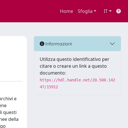
Home
Sfoglia
IT
Informazioni
Utilizza questo identificativo per
citare o creare un link a questo
documento:
https://hdl.handle.net/20.500.142
47/15912
Archivi e
bene
di questi
anee della
igo