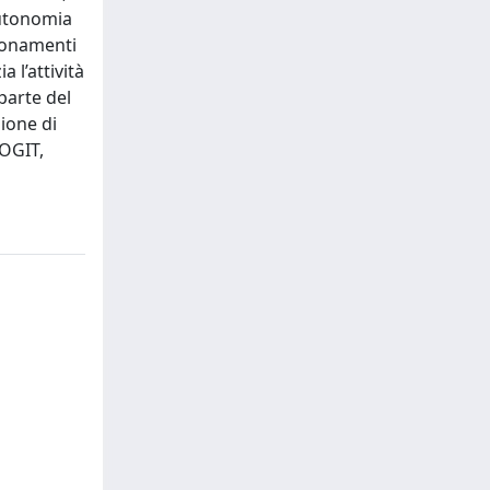
 autonomia
ntonamenti
 l’attività
 parte del
ione di
LOGIT,