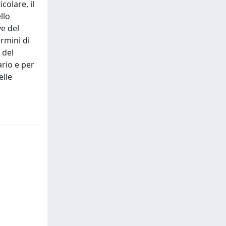
colare, il
llo
ve del
rmini di
 del
ario e per
elle