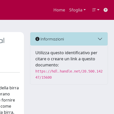
Home
Sfoglia
IT
al
Informazioni
Utilizza questo identificativo per
citare o creare un link a questo
documento:
https://hdl.handle.net/20.500.142
47/15600
ella birra
derano
è fornire
ta come
a birra,