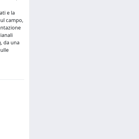
ti e la
 sul campo,
sentazione
ianali
g, da una
ulle