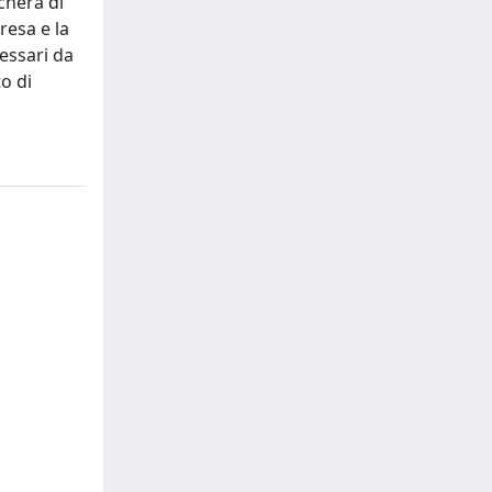
cherà di
resa e la
essari da
o di