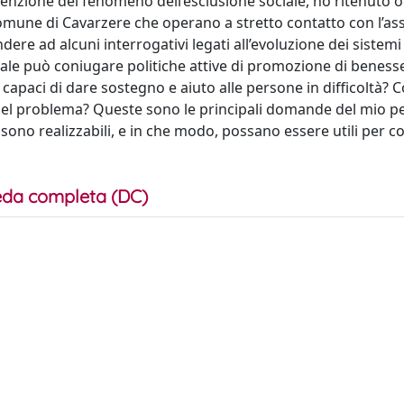
prevenzione del fenomeno dell’esclusione sociale, ho ritenuto
l Comune di Cavarzere che operano a stretto contatto con l’as
dere ad alcuni interrogativi legati all’evoluzione dei sistemi
iale può coniugare politiche attive di promozione di beness
i capaci di dare sostegno e aiuto alle persone in difficoltà?
 del problema? Queste sono le principali domande del mio p
i sono realizzabili, e in che modo, possano essere utili per c
da completa (DC)