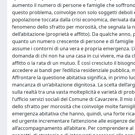
aumento il numero di persone e famiglie che soffrono
questo problema, coinvolge non solo soggetti deboli e
popolazione toccata dalla crisi economica, derivata dal
fenomeno dello sfratto per morosità, che segnala la non
dell’abitazione (proprietà e affitto). Da qualche anno,
quanto un numero crescente di persone e di famiglie 
assume i contorni di una vera e propria emergenza. L’
domanda di chi non ha una casa in cui vivere, ma da c
affitto o la rata di un mutuo. È così cresciuto il biso
accedere ai bandi per l’edilizia residenziale pubblica,
Affrontare la questione abitativa significa, in primo lu
mancanza di un’abitazione dignitosa. La scelta dell’ar
sulla realtà tra una vasta molteplicità e varietà di pro
l’ufficio servizi sociali del Comune di Cavarzere. Il 
dello sfratto per morosità che coinvolge molte famiglie
emergenza abitativa che hanno, quindi, una forte ricadu
ed urgente incrementare l’attenzione alle esigenze dell
all’accompagnamento all’abitare. Per comprendere al m