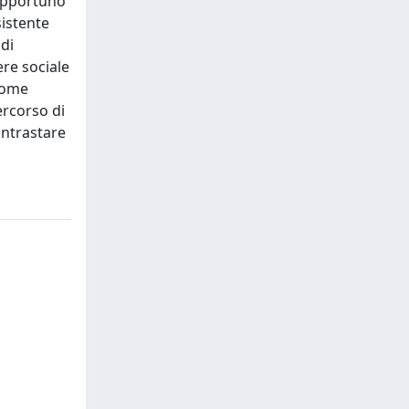
 opportuno
sistente
 di
ere sociale
 Come
ercorso di
ontrastare