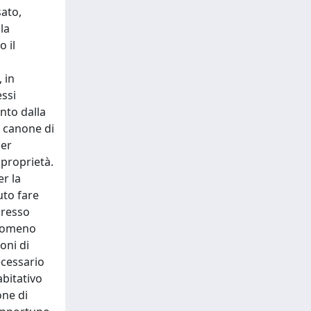
sato,
la
o il
 in
ssi
nto dalla
l canone di
per
 proprietà.
er la
uto fare
presso
enomeno
oni di
ecessario
abitativo
one di