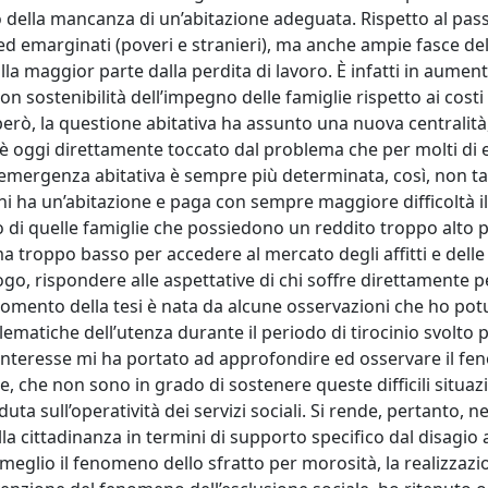
 della mancanza di un’abitazione adeguata. Rispetto al pas
d emarginati (poveri e stranieri), ma anche ampie fasce del
la maggior parte dalla perdita di lavoro. È infatti in aument
 sostenibilità dell’impegno delle famiglie rispetto ai costi
 però, la questione abitativa ha assunto una nuova centralità,
è oggi direttamente toccato dal problema che per molti di e
emergenza abitativa è sempre più determinata, così, non ta
hi ha un’abitazione e paga con sempre maggiore difficoltà i
gno di quelle famiglie che possiedono un reddito troppo alto 
 ma troppo basso per accedere al mercato degli affitti e delle
ogo, rispondere alle aspettative di chi soffre direttamente p
gomento della tesi è nata da alcune osservazioni che ho pot
blematiche dell’utenza durante il periodo di tirocinio svolto 
mio interesse mi ha portato ad approfondire ed osservare il f
, che non sono in grado di sostenere queste difficili situazi
ta sull’operatività dei servizi sociali. Si rende, pertanto, n
a cittadinanza in termini di supporto specifico dal disagio 
eglio il fenomeno dello sfratto per morosità, la realizzazi