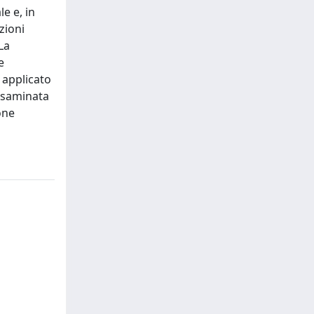
e e, in
zioni
La
e
e applicato
 esaminata
one