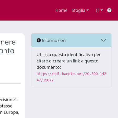
Home
Sfoglia
IT
enere
Informazioni
tanta
Utilizza questo identificativo per
citare o creare un link a questo
documento:
https://hdl.handle.net/20.500.142
47/15072
ecisione”:
 stesso
in Europa,