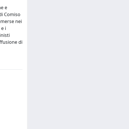
ne e
 di Comiso
 emerse nei
 e i
nisti
ffusione di