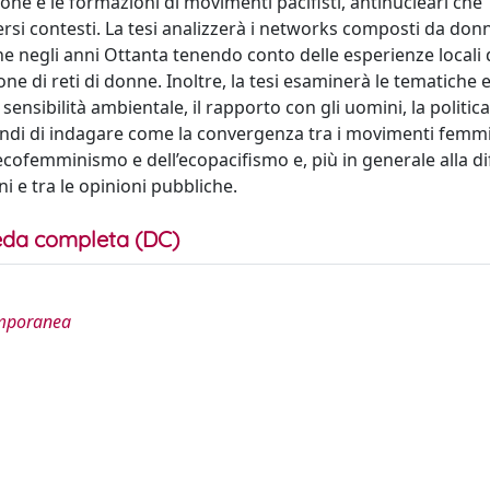
one e le formazioni di movimenti pacifisti, antinucleari che
ersi contesti. La tesi analizzerà i networks composti da don
e negli anni Ottanta tenendo conto delle esperienze locali
zione di reti di donne. Inoltre, la tesi esaminerà le tematiche
 sensibilità ambientale, il rapporto con gli uomini, la politica
uindi di indagare come la convergenza tra i movimenti femmi
l’ecofemminismo e dell’ecopacifismo e, più in generale alla di
i e tra le opinioni pubbliche.
da completa (DC)
temporanea