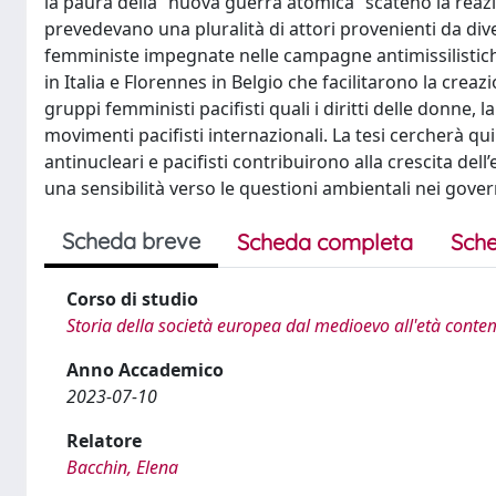
la paura della “nuova guerra atomica” scatenò la reazi
prevedevano una pluralità di attori provenienti da div
femministe impegnate nelle campagne antimissilistich
in Italia e Florennes in Belgio che facilitarono la crea
gruppi femministi pacifisti quali i diritti delle donne, la
movimenti pacifisti internazionali. La tesi cercherà q
antinucleari e pacifisti contribuirono alla crescita del
una sensibilità verso le questioni ambientali nei govern
Scheda breve
Scheda completa
Sche
Corso di studio
Storia della società europea dal medioevo all'età con
Anno Accademico
2023-07-10
Relatore
Bacchin, Elena