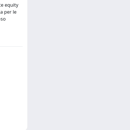
te equity
a per le
oso