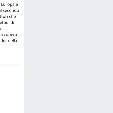
n Europa e
 il secondo
ttori che
etodi di
a
i occuperà
ader nella