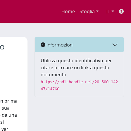
Home
Sfoglia
IT
ia
Informazioni
Utilizza questo identificativo per
citare o creare un link a questo
documento:
https://hdl.handle.net/20.500.142
47/14760
 In prima
a sua
e da una
si
 vari