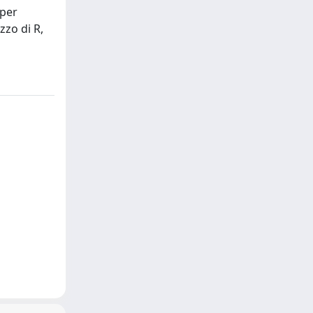
 per
zzo di R,