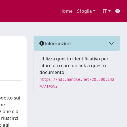
Home
Sfoglia
IT
Informazioni
Utilizza questo identificativo per
citare o creare un link a questo
documento:
https://hdl.handle.net/20.500.142
47/14592
odotto sui
he:
zione e di
riuscirci
o agli