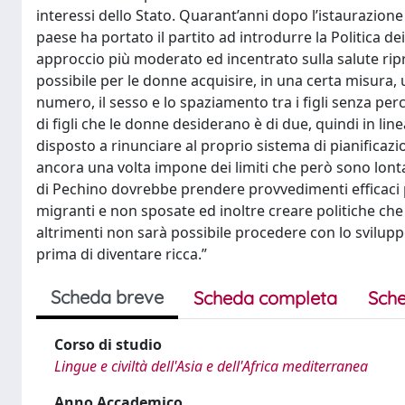
interessi dello Stato. Quarant’anni dopo l’istaurazione
paese ha portato il partito ad introdurre la Politica d
approccio più moderato ed incentrato sulla salute ripr
possibile per le donne acquisire, in una certa misur
numero, il sesso e lo spaziamento tra i figli senza pe
di figli che le donne desiderano è di due, quindi in linea
disposto a rinunciare al proprio sistema di pianificazio
ancora una volta impone dei limiti che però sono lonta
di Pechino dovrebbe prendere provvedimenti efficaci p
migranti e non sposate ed inoltre creare politiche che f
altrimenti non sarà possibile procedere con lo svilupp
prima di diventare ricca.”
Scheda breve
Scheda completa
Sche
Corso di studio
Lingue e civiltà dell'Asia e dell'Africa mediterranea
Anno Accademico