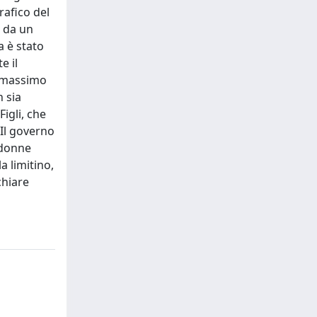
rafico del
o da un
a è stato
e il
o massimo
n sia
igli, che
 Il governo
 donne
a limitino,
chiare