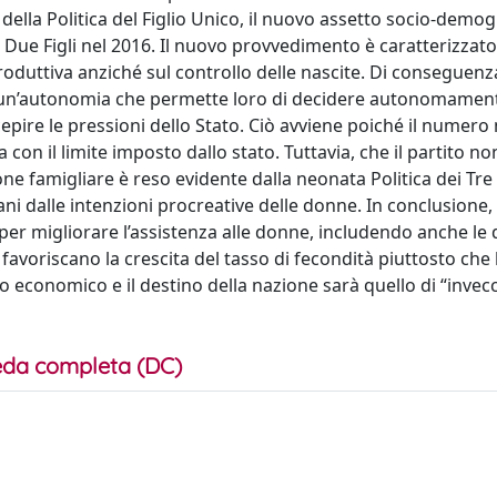
 della Politica del Figlio Unico, il nuovo assetto socio-demog
ei Due Figli nel 2016. Il nuovo provvedimento è caratterizzat
oduttiva anziché sul controllo delle nascite. Di conseguenz
a, un’autonomia che permette loro di decidere autonomament
rcepire le pressioni dello Stato. Ciò avviene poiché il numer
 con il limite imposto dallo stato. Tuttavia, che il partito no
ne famigliare è reso evidente dalla neonata Politica dei Tre F
ni dalle intenzioni procreative delle donne. In conclusione,
er migliorare l’assistenza alle donne, includendo anche le
avoriscano la crescita del tasso di fecondità piuttosto che l
o economico e il destino della nazione sarà quello di “invec
da completa (DC)