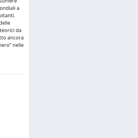
assumere
ondiali a
itanti.
delle
teorici da
etto ancora
iero” nelle