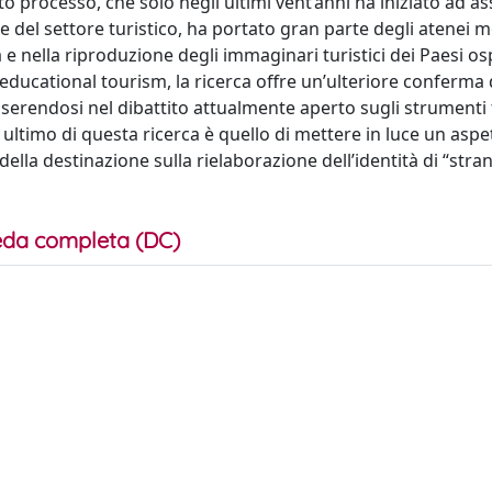
to processo, che solo negli ultimi vent’anni ha iniziato ad 
 e del settore turistico, ha portato gran parte degli atenei m
 e nella riproduzione degli immaginari turistici dei Paesi osp
l’educational tourism, la ricerca offre un’ulteriore conferma 
nserendosi nel dibattito attualmente aperto sugli strumenti 
 ultimo di questa ricerca è quello di mettere in luce un asp
 della destinazione sulla rielaborazione dell’identità di “stran
da completa (DC)