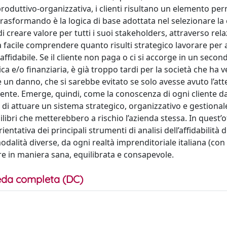
a produttivo-organizzativa, i clienti risultano un elemento pe
rasformando è la logica di base adottata nel selezionare la 
di creare valore per tutti i suoi stakeholders, attraverso rela
a facile comprendere quanto risulti strategico lavorare per
i affidabile. Se il cliente non paga o ci si accorge in un secon
a e/o finanziaria, è già troppo tardi per la società che ha v
 un danno, che si sarebbe evitato se solo avesse avuto l’att
ente. Emerge, quindi, come la conoscenza di ogni cliente da
 di attuare un sistema strategico, organizzativo e gestionale
libri che metterebbero a rischio l’azienda stessa. In quest’ott
ativa dei principali strumenti di analisi dell’affidabilità de
alità diverse, da ogni realtà imprenditoriale italiana (con
re in maniera sana, equilibrata e consapevole.
da completa (DC)