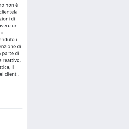
rno non è
clientela
zioni di
 avere un
do
enduto i
enzione di
 parte di
 reattivo,
ica, il
i clienti,