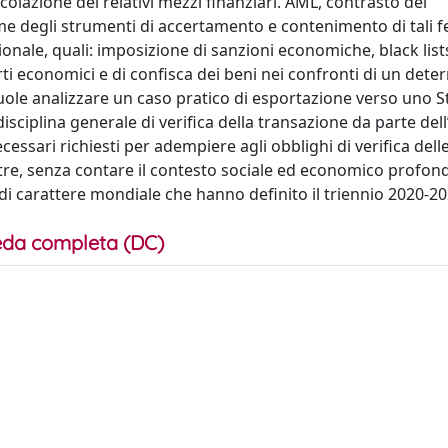
ircolazione dei relativi mezzi finanziari. AML, contrasto del
eme degli strumenti di accertamento e contenimento di tali 
zionale, quali: imposizione di sanzioni economiche, black lis
orti economici e di confisca dei beni nei confronti di un det
 vuole analizzare un caso pratico di esportazione verso uno S
sciplina generale di verifica della transazione da parte dell’
essari richiesti per adempiere agli obblighi di verifica dell
oltre, senza contare il contesto sociale ed economico profo
di carattere mondiale che hanno definito il triennio 2020-20
da completa (DC)