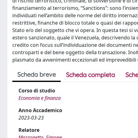
di rischio terroristico, criminale, di sovversione e di c
finanziamento al terrorismo, “Sanctions”: sono l’insi
individuati nell’ambito delle norme del diritto interna
restrittive, finanche di blocco totale o quasi dei rapp
Stato e/o del soggetto che vi opera. In questa tesi si
estero sanzionato, quale il Venezuela, descrivendo la di
credito con focus sull’individuazione dei documenti nec
controparti e del bene oggetto della transazione. In
plasmato da avvenimenti eccezionali ed imprevedibili 
Scheda breve
Scheda completa
Sche
Corso di studio
Economia e finanza
Anno Accademico
2023-03-23
Relatore
Mazzonetto, Simone