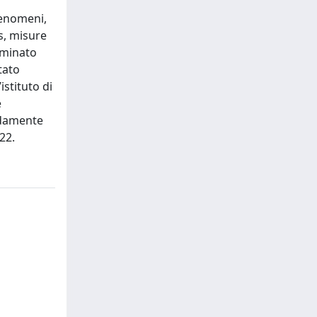
fenomeni,
ts, misure
erminato
tato
istituto di
e
ndamente
22.