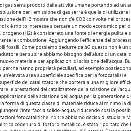
i gas serra prodotti dalle attività umane portando ad un 
oluzione per l'emissione di gas serra è quella di utilizzare 
stione dell'H2 mostra che non c'è CO2 coinvolta nel proce
quindi c'è molto interesse a cercare un modo economico per 
'idrogeno (H2) è considerato una fonte di energia pulita e s
rante la combustione. Aggiungendo l'efficienza del process
ibili fossili. Come possiamo dedurre da ΔG questo non è un
duttore per subire abbiamo bisogno dell'aiuto di un catali
 nuovo materiale per applicazioni di scissione dell'acqua, B
2-D perché hanno proprietà peculiari, ad esempio possiedon
un'elevata area superficiale specifica per la fotocatalisi e
erficie del catalizzatore che porterà a una migliore effici
are le prestazioni del catalizzatore della scissione dell'acqua
plicazione della scissione dell'acqua per la generazione d
 la forma di questa classe di materiale riduce al minimo la d
giungere l'interfaccia solido-acqua, riducendo così la possibi
azioni fotocatalitiche inoltre abbiamo deciso di studiare 
tricalcogenuro di fosforo metallico, è stato riportato che l