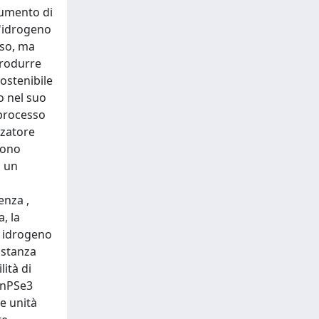
aumento di
l'idrogeno
sso, ma
produrre
ostenibile
o nel suo
 processo
zzatore
uono
o un
enza ,
, la
i idrogeno
istanza
lità di
MnPSe3
e unità