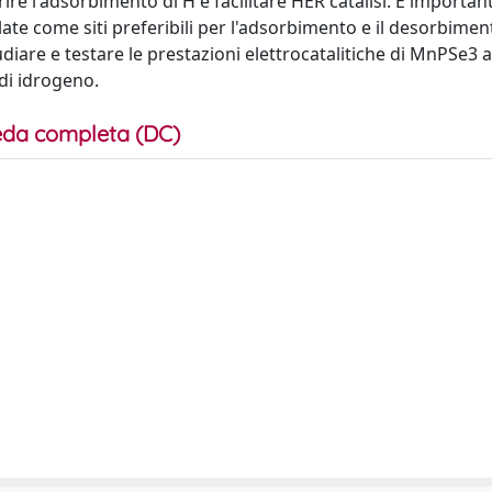
re l'adsorbimento di H e facilitare HER catalisi. È importan
late come siti preferibili per l'adsorbimento e il desorbimen
diare e testare le prestazioni elettrocatalitiche di MnPSe3 al
 di idrogeno.
da completa (DC)