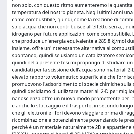
non solo, con questo ritmo aumenteremo la quantità d
temperatura del nostro pianeta. Negli ultimi anni una s
come combustibile, quindi, come la reazione di combu
solo acqua che non contribuisce all'effetto serra, , 
idrogeno per future applicazioni come combustibile. L
che produce un'energia equivalente a 285,8 kJ/mol du
insieme, offre un'interessante alternativa ai combust
spontaneo, quindi se usiamo un catalizzatore semicon
quindi nella presente tesi mi propongo di studiare un
candidati per la scissione dell'acqua sono materiali 
elevato rapporto volumetrico superficiale che fornisce 
promuovono l'adsorbimento di specie chimiche sulla sup
quindi decidiamo di utilizzare materiali 2-D per miglior
nanoscienza offre un nuovo modo promettente per l'ap
e anche lo stoccaggio e il trasporto, in secondo luogo
che gli elettroni e i fori devono viaggiare prima di rag
ricombinazione e potenzialmente potenziando le prest
perché è un materiale naturalmente 2D e appartiene al 