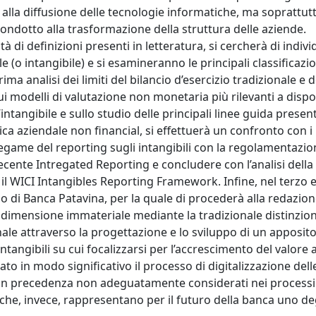
 e alla diffusione delle tecnologie informatiche, ma soprattut
ondotto alla trasformazione della struttura delle aziende.
 di definizioni presenti in letteratura, si cercherà di indivi
 (o intangibile) e si esamineranno le principali classificazio
a analisi dei limiti del bilancio d’esercizio tradizionale e d
ui modelli di valutazione non monetaria più rilevanti a disp
tangibile e sullo studio delle principali linee guida present
ica aziendale non financial, si effettuerà un confronto con i
l legame del reporting sugli intangibili con la regolamentazio
recente Intregated Reporting e concludere con l’analisi della
, il WICI Intangibles Reporting Framework. Infine, nel terzo 
so di Banca Patavina, per la quale di procederà alla redazion
a dimensione immateriale mediante la tradizionale distinzion
onale attraverso la progettazione e lo sviluppo di un apposit
intangibili su cui focalizzarsi per l’accrescimento del valore 
to in modo significativo il processo di digitalizzazione del
li in precedenza non adeguatamente considerati nei processi
i, che, invece, rappresentano per il futuro della banca uno de