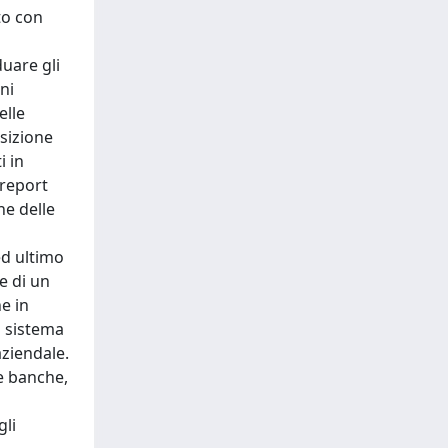
to con
duare gli
ni
elle
osizione
i in
 report
ne delle
ed ultimo
e di un
e in
o sistema
aziendale.
le banche,
gli