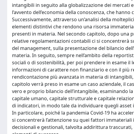
intangibili in seguito alla globalizzazione dei mercati
l’avvento dell’economia della conoscenza, che hanno c
Successivamente, attraverso un’analisi della molteplicità
elementi distintivi che rendono una risorsa immateriale
presenti in materia. Nel secondo capitolo, dopo una prim
relative regolamentazioni contabili ci si concentrerà s
del management, sulla presentazione del bilancio dell’in
materia. In seguito, sempre nell’ambito della reportist
sociali o di sostenibilità, per poi prendere in esame i
informazioni di carattere non finanziario e con il più 
rendicontazione più avanzata in materia di intangibili
capitolo verrà preso in esame un caso aziendale, il ca
vero e proprio bilancio dell’intangibile, esaminando l
capitale umano, capitale strutturale e capitale relazi
di indicatori, in modo tale da individuare quegli asset 
In particolare, poiché la pandemia Covid-19 ha accelera
si concentrerà l’attenzione su quei fattori immateria
decisionali e gestionali, talvolta addirittura trascurat