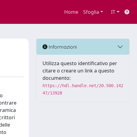
Home
Sfoglia
IT
Informazioni
Utilizza questo identificativo per
citare o creare un link a questo
documento:
https://hdl.handle.net/20.500.142
47/13928
do
contrare
oramica
rittori
delle
nto