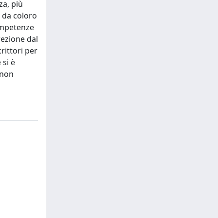
za, più
o da coloro
competenze
rezione dal
rittori per
 si è
 non