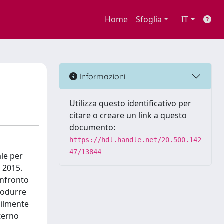
Home
Sfoglia
IT
Informazioni
Utilizza questo identificativo per
citare o creare un link a questo
documento:
https://hdl.handle.net/20.500.142
47/13844
ale per
à 2015.
confronto
trodurre
cilmente
nterno