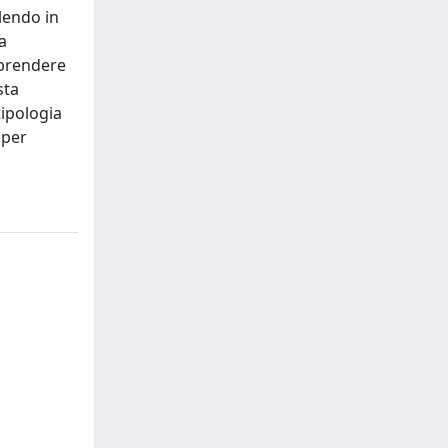
ilendo in
a
mprendere
sta
tipologia
 per