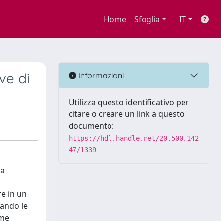
Home
Sfoglia
IT
ve di
Informazioni
Utilizza questo identificativo per
citare o creare un link a questo
documento:
https://hdl.handle.net/20.500.142
47/1339
ia
re in un
tando le
ome