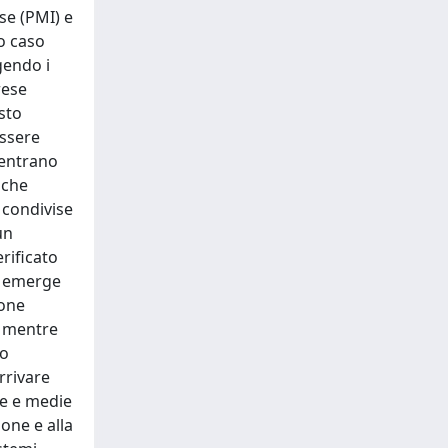
se (PMI) e
to caso
gendo i
rese
esto
essere
ientrano
 che
 condivise
un
rificato
to emerge
ione
o, mentre
to
arrivare
le e medie
ione e alla