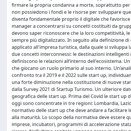
firmare la propria condanna a morte, soprattutto per l
non possiedono i fondi e le risorse per sviluppare que
diventa fondamentale proprio il digitale che favorisce i
manager a concentrarsi su concetti costituiti da grup
devono saper riconoscere che la loro competitività, le 
sempre più digitalizzato. In seguito alla definizione
applicato all'impresa turistica, dalla quale si svilup
due concetti interconnessi: le destinazioni intelligenti 
definiscono le relazioni all’interno dell'ecosistema. 
che giocano un ruolo primario al suo interno. Un’anal
confronto tra il 2019 e il 2022 sulle start up, individ
una forte diminuzione nella costituzione di nuove star
dalla Survey 2021 di Startup Turismo. Un ulteriore dato
geografica delle start up. Prima del Covid le start up d
oggi sono concentrate in tre regioni: Lombardia, Lazi
normativo delle start up che deve andare a facilitare le 
alla maturità. Lo scopo della normativa deve essere qu
imprese, incubatori, programmi di accelerazione statali, 