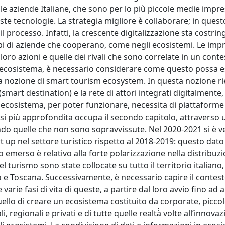
e aziende Italiane, che sono per lo più piccole medie impre
ste tecnologie. La strategia migliore è collaborare; in ques
l processo. Infatti, la crescente digitalizzazione sta costrin
pi di aziende che cooperano, come negli ecosistemi. Le imp
loro azioni e quelle dei rivali che sono correlate in un cont
 di ecosistema, è necessario considerare come questo possa 
pa la nozione di smart tourism ecosystem. In questa nozione r
(smart destination) e la rete di attori integrati digitalmente,
Un ecosistema, per poter funzionare, necessita di piattaforme
isi più approfondita occupa il secondo capitolo, attraverso 
uando quelle che non sono sopravvissute. Nel 2020-2021 si è ve
t up nel settore turistico rispetto al 2018-2019: questo da
 emerso è relativo alla forte polarizzazione nella distribuz
el turismo sono state collocate su tutto il territorio italian
o e Toscana. Successivamente, è necessario capire il contes
varie fasi di vita di queste, a partire dal loro avvio fino ad 
ello di creare un ecosistema costituito da corporate, picco
regionali e privati e di tutte quelle realtà̀ volte all’innovaz