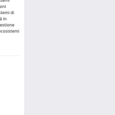
istemi
ioni
stemi di
à in
gestione
 ecosistemi