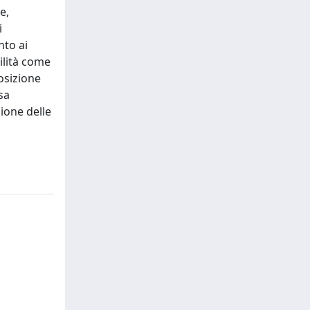
e,
i
nto ai
bilità come
osizione
sa
ione delle