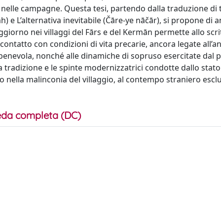
o nelle campagne. Questa tesi, partendo dalla traduzione di 
h) e L’alternativa inevitabile (Čāre-ye nāčār), si propone di a
soggiorno nei villaggi del Fārs e del Kermān permette allo scri
 contatto con condizioni di vita precarie, ancora legate all
e benevola, nonché alle dinamiche di sopruso esercitate dal 
a tradizione e le spinte modernizzatrici condotte dallo stato
o nella malinconia del villaggio, al contempo straniero escl
da completa (DC)