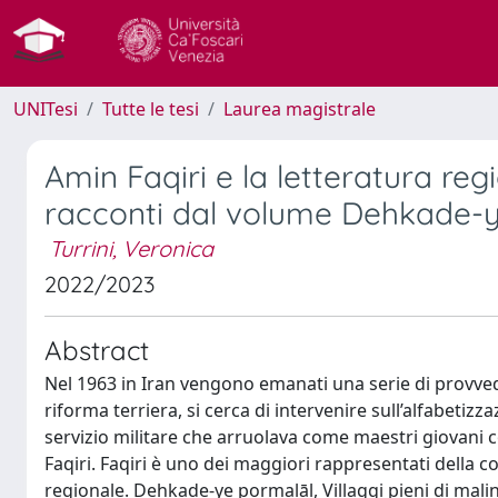
UNITesi
Tutte le tesi
Laurea magistrale
Amin Faqiri e la letteratura regi
racconti dal volume Dehkade-ye
Turrini, Veronica
2022/2023
Abstract
Nel 1963 in Iran vengono emanati una serie di provvedim
riforma terriera, si cerca di intervenire sull’alfabetizza
servizio militare che arruolava come maestri giovani 
Faqiri. Faqiri è uno dei maggiori rappresentati della co
regionale. Dehkade-ye pormalāl, Villaggi pieni di malin