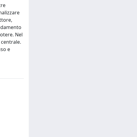
tre
nalizzare
ttore,
’andamento
potere. Nel
 centrale.
uso e