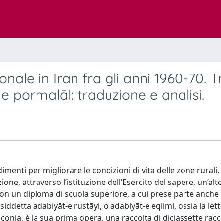
onale in Iran fra gli anni 1960-70. T
 pormalāl: traduzione e analisi.
enti per migliorare le condizioni di vita delle zone rurali. 
zione, attraverso l’istituzione dell’Esercito del sapere, un’alt
con un diploma di scuola superiore, a cui prese parte anche
siddetta adabiyāt-e rustāyi, o adabiyāt-e eqlimi, ossia la let
conia, è la sua prima opera, una raccolta di diciassette rac