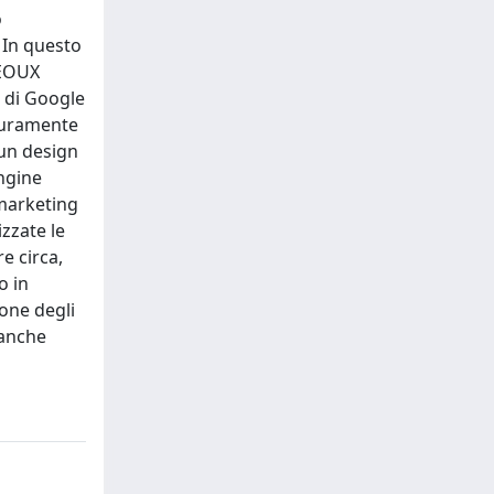
o
 In questo
SEOUX
i di Google
icuramente
 un design
Engine
omarketing
zzate le
e circa,
o in
ione degli
 anche