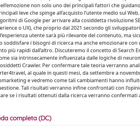
ll’emozione non solo uno dei principali fattori che guidan
ncipali leve che spinge all’acquisto l’utente medio sul Web.
lgoritmi di Google per arrivare alla cosiddetta rivoluzione 
erience o UX), che proprio dal 2021 secondo gli sviluppator
 l’esperienza utente sarà più rilevante del contenuto, ma s
olo soddisfare i bisogni di ricerca ma anche emozionare con
nto più rapidi dall’altro. Discuteremo il concetto di Search 
 come sia intrinsecamente influenzata dalle logiche di neur
cosiddetti Crawler. Per confermare tale teoria verranno anali
Barter4travel, al quale in questi mesi, da settembre a novembr
romarketing e vedremo come tali cambiamenti hanno influit
uestione. Tali risultati verranno infine confrontati con l’opin
agare se i risultati ottenuti dalla ricerca verranno confermati
da completa (DC)