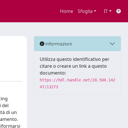
Home
Sfoglia
IT
Informazioni
Utilizza questo identificativo per
citare o creare un link a questo
documento:
https://hdl.handle.net/20.500.142
47/13273
ting
i del
ità di un
agamento.
niformarsi