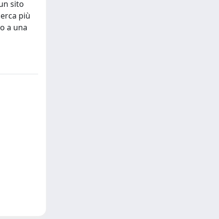
un sito
cerca più
to a una