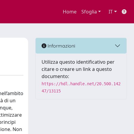
Home
Sfoglia
IT
Informazioni
Utilizza questo identificativo per
citare o creare un link a questo
documento:
https://hdl.handle.net/20.500.142
47/13115
nell’ambito
à di un
unque,
ttimizzare
principi
zione. Non