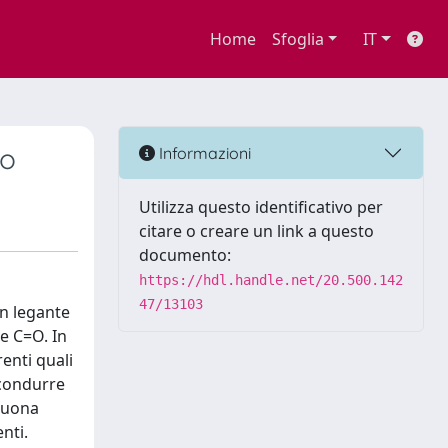
Home
Sfoglia
IT
so
Informazioni
Utilizza questo identificativo per
citare o creare un link a questo
documento:
https://hdl.handle.net/20.500.142
47/13103
un legante
 e C=O. In
renti quali
 condurre
 buona
nti.