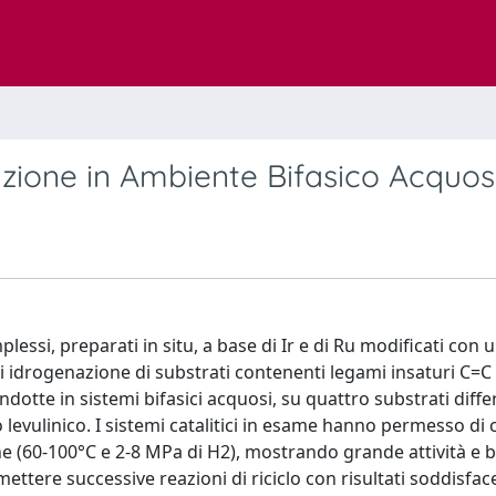
nazione in Ambiente Bifasico Acquo
mplessi, preparati in situ, a base di Ir e di Ru modificati con 
 di idrogenazione di substrati contenenti legami insaturi C=C
dotte in sistemi bifasici acquosi, su quattro substrati diffe
do levulinico. I sistemi catalitici in esame hanno permesso di
che (60-100°C e 2-8 MPa di H2), mostrando grande attività e
ttere successive reazioni di riciclo con risultati soddisface