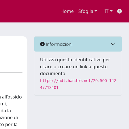
Home
Sfoglia
IT
Informazioni
Utilizza questo identificativo per
citare o creare un link a questo
documento:
https://hdl.handle.net/20.500.142
47/13101
 all’ossido
omi,
rda la
azione di
co per la