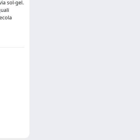
ia sol-gel.
uali
lecola