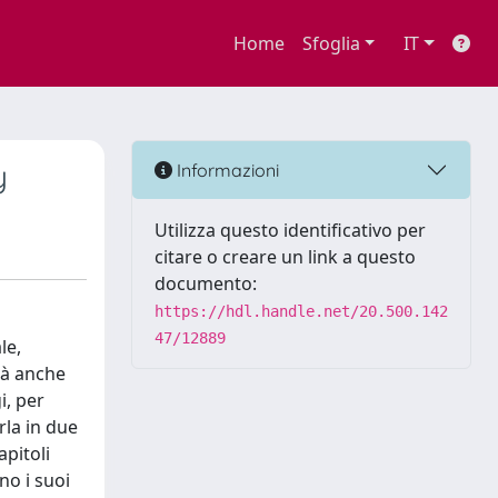
Home
Sfoglia
IT
y
Informazioni
Utilizza questo identificativo per
citare o creare un link a questo
documento:
https://hdl.handle.net/20.500.142
47/12889
le,
rà anche
i, per
erla in due
apitoli
no i suoi