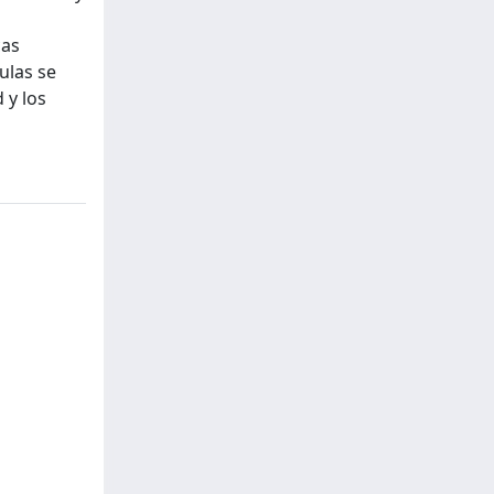
cas
ulas se
 y los