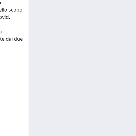
o
ello scopo
ovid.
a
ate dai due